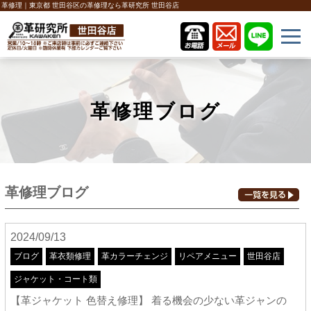
革修理｜東京都 世田谷区の革修理なら革研究所 世田谷店
革修理ブログ
革修理ブログ
2024/09/13
ブログ
革衣類修理
革カラーチェンジ
リペアメニュー
世田谷店
ジャケット・コート類
【革ジャケット 色替え修理】 着る機会の少ない革ジャンの