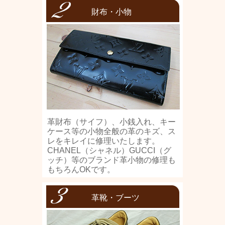
財布・小物
革財布（サイフ）、小銭入れ、キー
ケース等の小物全般の革のキズ、ス
レをキレイに修理いたします。
CHANEL（シャネル）GUCCI（グ
ッチ）等のブランド革小物の修理も
もちろんOKです。
革靴・ブーツ