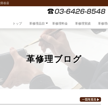
世田谷店
トップ
革修理品目
革修理料金
革修理実績
革修理
革修理ブログ