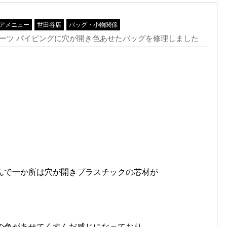
アメニュー
世田谷店
バッグ・小物関係
 クロムハーツ パイピングに穴が開き色あせたバッグを修理しました
んで一か所は穴が開きプラスチックの芯材が
の色があせてくすんだ感じになっており