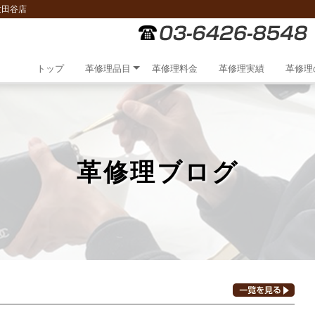
世田谷店
トップ
革修理品目
革修理料金
革修理実績
革修理
革修理ブログ