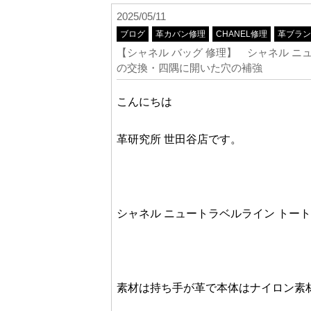
2025/05/11
ブログ
革カバン修理
CHANEL修理
革ブラン
【シャネル バッグ 修理】 シャネル 
の交換・四隅に開いた穴の補強
こんにちは
革研究所 世田谷店です。
シャネル ニュートラベルライン トー
素材は持ち手が革で本体はナイロン素