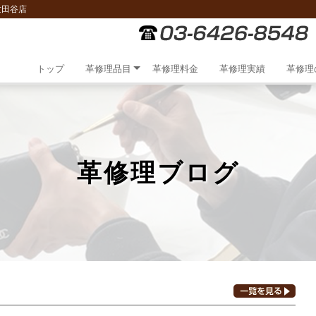
世田谷店
トップ
革修理品目
革修理料金
革修理実績
革修理
革修理ブログ