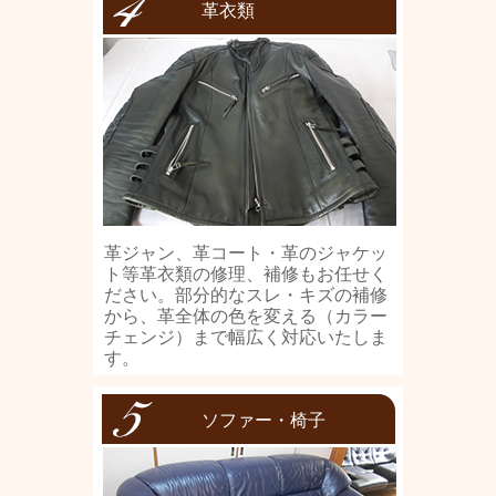
革衣類
革ジャン、革コート・革のジャケッ
ト等革衣類の修理、補修もお任せく
ださい。部分的なスレ・キズの補修
から、革全体の色を変える（カラー
チェンジ）まで幅広く対応いたしま
す。
ソファー・椅子