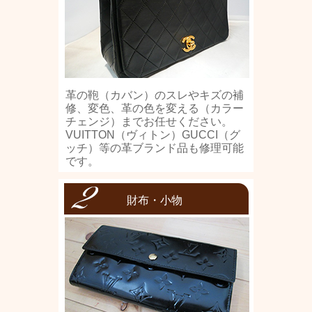
革の鞄（カバン）のスレやキズの補
修、変色、革の色を変える（カラー
チェンジ）までお任せください。
VUITTON（ヴィトン）GUCCI（グ
ッチ）等の革ブランド品も修理可能
です。
財布・小物