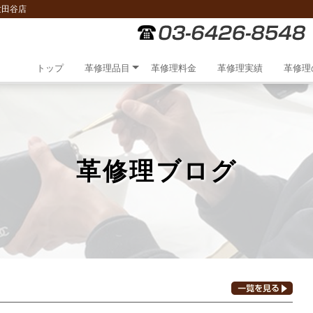
世田谷店
トップ
革修理品目
革修理料金
革修理実績
革修理
革修理ブログ