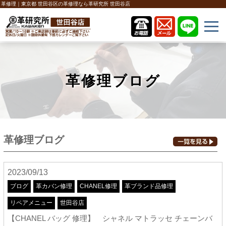
革修理｜東京都 世田谷区の革修理なら革研究所 世田谷店
革修理ブログ
革修理ブログ
2023/09/13
ブログ
革カバン修理
CHANEL修理
革ブランド品修理
リペアメニュー
世田谷店
【CHANEL バッグ 修理】 シャネル マトラッセ チェーンバ