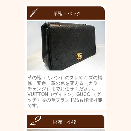
革鞄・バック
革の鞄（カバン）のスレやキズの補
修、変色、革の色を変える（カラー
チェンジ）までお任せください。
VUITTON（ヴィトン）GUCCI（グ
ッチ）等の革ブランド品も修理可能
です。
財布・小物