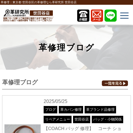
革修理｜東京都 世田谷区の革修理なら革研究所 世田谷店
革修理ブログ
革修理ブログ
2025/05/25
ブログ
革カバン修理
革ブランド品修理
リペアメニュー
世田谷店
バッグ・小物関係
【COACH バッグ 修理】 コーチ ショ