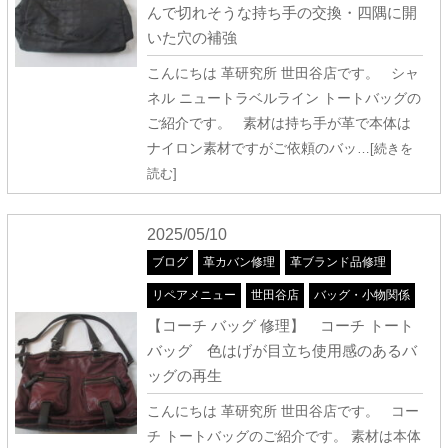
んで切れそうな持ち手の交換・四隅に開
いた穴の補強
こんにちは 革研究所 世田谷店です。 シャ
ネル ニュートラベルライン トートバッグの
ご紹介です。 素材は持ち手が革で本体は
ナイロン素材ですがご依頼のバッ
…[続きを
読む]
2025/05/10
ブログ
革カバン修理
革ブランド品修理
リペアメニュー
世田谷店
バッグ・小物関係
【コーチ バッグ 修理】 コーチ トート
バッグ 色はげが目立ち使用感のあるバ
ッグの再生
こんにちは 革研究所 世田谷店です。 コー
チ トートバッグのご紹介です。 素材は本体