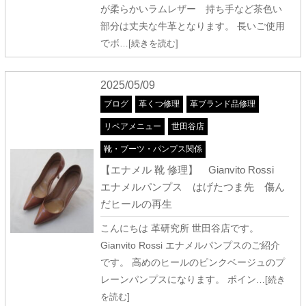
が柔らかいラムレザー 持ち手など茶色い
部分は丈夫な牛革となります。 長いご使用
でボ
…[続きを読む]
2025/05/09
ブログ
革くつ修理
革ブランド品修理
リペアメニュー
世田谷店
靴・ブーツ・パンプス関係
【エナメル 靴 修理】 Gianvito Rossi
エナメルパンプス はげたつま先 傷ん
だヒールの再生
こんにちは 革研究所 世田谷店です。
Gianvito Rossi エナメルパンプスのご紹介
です。 高めのヒールのピンクベージュのプ
レーンパンプスになります。 ポイン
…[続き
を読む]