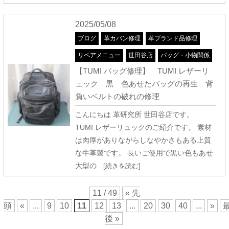
2025/05/08
ブログ
革カバン修理
革ブランド品修理
リペアメニュー
世田谷店
バッグ・小物関係
【TUMI バッグ修理】 TUMI レザーリ
ュック 黒 色あせたバッグの再生 背
負いベルトの破れの修理
こんにちは 革研究所 世田谷店です。
TUMI レザーリュックのご紹介です。 素材
は肉厚がありながらしなやかさもある上質
な牛革製です。 長いご使用で黒い色もあせ
大型の
…[続きを読む]
11 / 49
« 先
頭
«
...
9
10
11
12
13
...
20
30
40
...
»
後 »