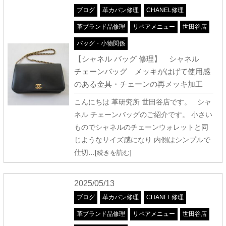
ブログ
革カバン修理
CHANEL修理
革ブランド品修理
リペアメニュー
世田谷店
バッグ・小物関係
【シャネル バッグ 修理】 シャネル
チェーンバッグ メッキがはげて使用感
のある金具・チェーンの再メッキ加工
こんにちは 革研究所 世田谷店です。 シャ
ネル チェーンバッグのご紹介です。 小さい
ものでシャネルのチェーンウォレットと同
じようなサイズ感になり 内側はシンプルで
仕切
…[続きを読む]
2025/05/13
ブログ
革カバン修理
CHANEL修理
革ブランド品修理
リペアメニュー
世田谷店