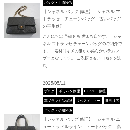
バッグ・小物関係
【シャネル バッグ 修理】 シャネル マ
トラッセ チェーンバッグ 古いバッグ
の再生修理
こんにちは 革研究所 世田谷店です。 シャ
ネル マトラッセ チェーンバッグのご紹介で
す。 素材はキメの細かい柔らかいラムレ
ザーとなります。 ご依頼は若い
…[続きを読
む]
2025/05/11
ブログ
革カバン修理
CHANEL修理
革ブランド品修理
リペアメニュー
世田谷店
バッグ・小物関係
【シャネル バッグ 修理】 シャネル ニ
ュートラベルライン トートバッグ 傷