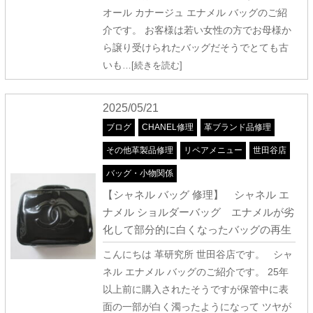
オール カナージュ エナメル バッグのご紹
介です。 お客様は若い女性の方でお母様か
ら譲り受けられたバッグだそうでとても古
いも
…[続きを読む]
2025/05/21
ブログ
CHANEL修理
革ブランド品修理
その他革製品修理
リペアメニュー
世田谷店
バッグ・小物関係
【シャネル バッグ 修理】 シャネル エ
ナメル ショルダーバッグ エナメルが劣
化して部分的に白くなったバッグの再生
こんにちは 革研究所 世田谷店です。 シャ
ネル エナメル バッグのご紹介です。 25年
以上前に購入されたそうですが保管中に表
面の一部が白く濁ったようになって ツヤが