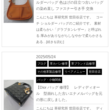
ルダーバッグ 色はげの目立つ古いバッグ
の染め直し ファスナー引き手 交換
こんにちは 革研究所 世田谷店です。 コー
チ ショルダー バッグのご紹介です。 素材
は柔らかい「グラブタンレザー」と呼ばれ
る 厚みがありながらしなやかで柔らかさも
ある
…[続きを読む]
2025/05/24
ブログ
革カバン修理
革ブランド品修理
その他革製品修理
リペアメニュー
世田谷店
バッグ・小物関係
【Dior バッグ 修理】 レディディオー
ル 型崩れした古いエナメルバッグを元
の形に戻しました。
こんにちは 革研究所 世田谷店です。 ディ