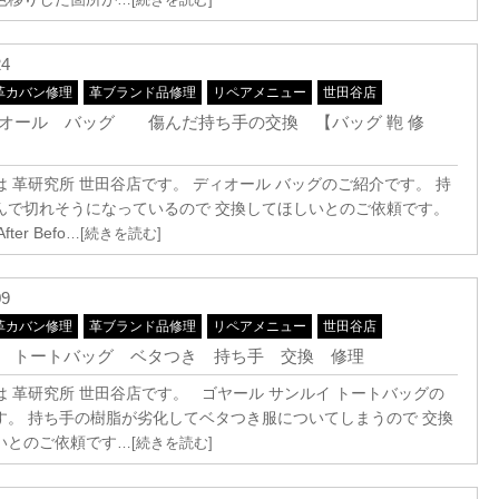
24
革カバン修理
革ブランド品修理
リペアメニュー
世田谷店
 ディオール バッグ 傷んだ持ち手の交換 【バッグ 鞄 修
は 革研究所 世田谷店です。 ディオール バッグのご紹介です。 持
んで切れそうになっているので 交換してほしいとのご依頼です。
fter Befo
…[続きを読む]
09
革カバン修理
革ブランド品修理
リペアメニュー
世田谷店
 トートバッグ ベタつき 持ち手 交換 修理
は 革研究所 世田谷店です。 ゴヤール サンルイ トートバッグの
す。 持ち手の樹脂が劣化してベタつき服についてしまうので 交換
いとのご依頼です
…[続きを読む]