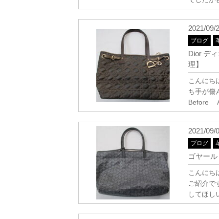
2021/09/
ブログ
Dior
理】
こんにち
ち手が傷
Before A
2021/09/
ブログ
ゴヤール
こんにち
ご紹介で
してほし