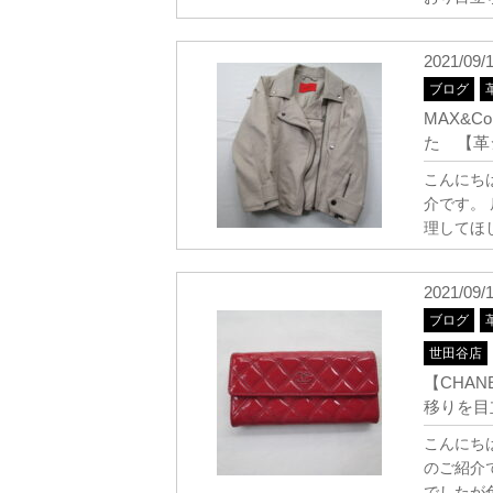
2021/09/
ブログ
MAX&
た 【革
こんにちは
介です。
理してほ
2021/09/
ブログ
世田谷店
【CHA
移りを目
こんにち
のご紹介
でしたが