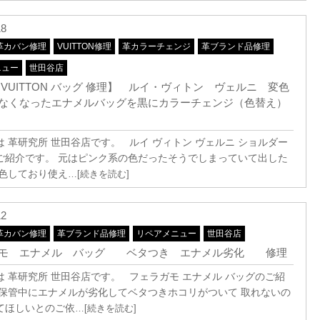
18
革カバン修理
VUITTON修理
革カラーチェンジ
革ブランド品修理
ニュー
世田谷店
S VUITTON バッグ 修理】 ルイ・ヴィトン ヴェルニ 変色
なくなったエナメルバッグを黒にカラーチェンジ（色替え）
は 革研究所 世田谷店です。 ルイ ヴィトン ヴェルニ ショルダー
ご紹介です。 元はピンク系の色だったそうでしまっていて出した
変色しており使え
…[続きを読む]
12
革カバン修理
革ブランド品修理
リペアメニュー
世田谷店
ガモ エナメル バッグ ベタつき エナメル劣化 修理
は 革研究所 世田谷店です。 フェラガモ エナメル バッグのご紹
 保管中にエナメルが劣化してベタつきホコリがついて 取れないの
てほしいとのご依
…[続きを読む]