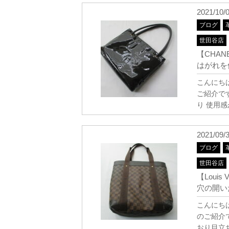
2021/10/
ブログ
世田谷店
【CHA
はがれを
こんにち
ご紹介で
り 使用
2021/09/
ブログ
世田谷店
【Loui
穴の開い
こんにち
のご紹介
おり目立