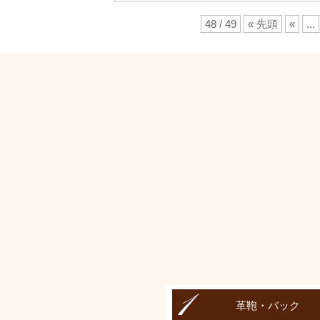
48 / 49
« 先頭
«
...
革鞄・バック