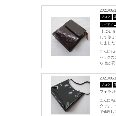
2021/08/
ブログ
リペアメ
【LOUI
して使え
しました
こんにち
バッグの
ら 色が
2021/08/
ブログ
フェラ
こんにち
介です。
で修理し