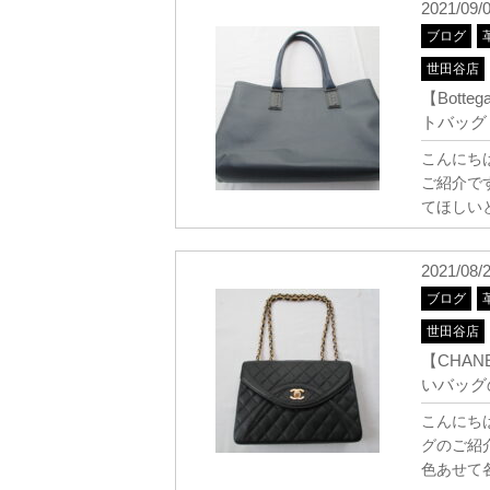
2021/09/
ブログ
世田谷店
【Bott
トバッ
こんにち
ご紹介で
てほしい
2021/08/
ブログ
世田谷店
【CHA
いバッグ
こんにち
グのご紹
色あせて