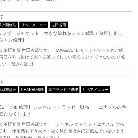
17
革衣類修理
リペアメニュー
世田谷店
Co. レザージャケット 大きな破れをミシン縫製で修理しまし
ジャン修理】
 革研究所 世田谷店です。 MAX&Co. レザージャケットのご紹
 肩口を引っ掛けて大きく破ってしまい着ることができないので 修
しい
…[続きを読む]
15
革財布修理
CHANEL修理
革ブランド品修理
リペアメニュー
NEL 財布 修理】シャネル マトラッセ 財布 エナメルの色
立たなくします
は 革研究所 世田谷店です。 シャネル マトラッセ エナメル 財布
です。 使用感もそう大きくなく見た目はさほど傷んでいないよう
色移りした箇所が
…[続きを読む]