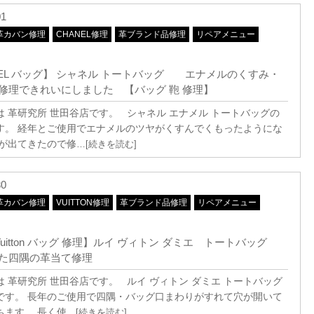
01
革カバン修理
CHANEL修理
革ブランド品修理
リペアメニュー
NEL バッグ】 シャネル トートバッグ エナメルのくすみ・
修理できれいにしました 【バッグ 鞄 修理】
は 革研究所 世田谷店です。 シャネル エナメル トートバッグの
す。 経年とご使用でエナメルのツヤがくすんでくもったようにな
感が出てきたので修
…[続きを読む]
30
革カバン修理
VUITTON修理
革ブランド品修理
リペアメニュー
s Vuitton バッグ 修理】ルイ ヴィトン ダミエ トートバッグ
た四隅の革当て修理
は 革研究所 世田谷店です。 ルイ ヴィトン ダミエ トートバッグ
です。 長年のご使用で四隅・バッグ口まわりがすれて穴が開いて
ちます。 長く使
…[続きを読む]