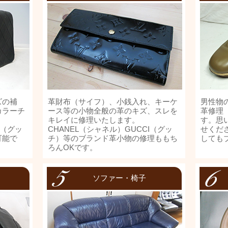
ズの補
革財布（サイフ）、小銭入れ、キーケ
男性物
カラーチ
ース等の小物全般の革のキズ、スレを
革修理
。
キレイに修理いたします。
す。思
I（グッ
CHANEL（シャネル）GUCCI（グッ
せくだ
可能で
チ）等のブランド革小物の修理ももち
しても
ろんOKです。
ソファー・椅子