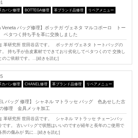
01
革カバン修理
BOTTEGA修理
革ブランド品修理
リペアメニュー
ega Veneta バッグ修理】ボッテガ ヴェネタ マルコポーロ トー
グ ベタつく持ち手を革に交換しました
は 革研究所 世田谷店です。 ボッテガ ヴェネタ トートバッグの
す。 持ち手が合皮素材でできており劣化してベタつくので 交換し
とのご依頼です。
…[続きを読む]
25
革カバン修理
CHANEL修理
革ブランド品修理
リペアメニュー
NEL バッグ 修理】 シャネル マトラッセ バッグ 色あせした古
の修理 金具メッキ加工
は 革研究所 世田谷店です。 シャネル マトラッセ チェーンバッ
介です。 古いバッグで状態はいいのですが経年と長年のご使用で
各所の傷みが 気に
…[続きを読む]