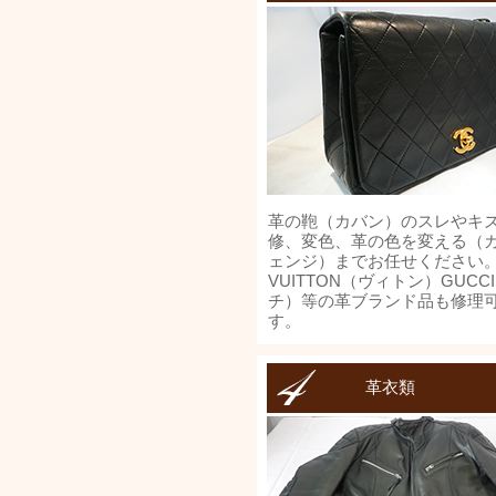
革の鞄（カバン）のスレやキ
修、変色、革の色を変える（
ェンジ）までお任せください
VUITTON（ヴィトン）GUCC
チ）等の革ブランド品も修理
す。
革衣類