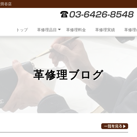
世田谷店
トップ
革修理品目
革修理料金
革修理実績
革修理
革修理ブログ